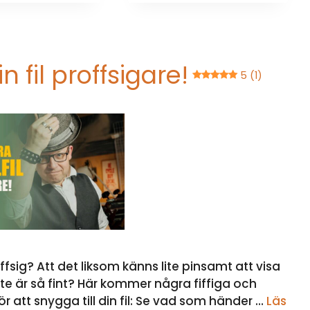
n fil proffsigare!
5 (1)
roffsig? Att det liksom känns lite pinsamt att visa
nte är så fint? Här kommer några fiffiga och
 att snygga till din fil: Se vad som händer …
Läs