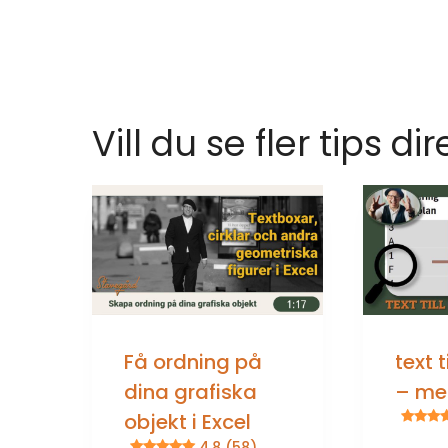
Vill du se fler tips dir
Få ordning på
text 
dina grafiska
– me
objekt i Excel
4.8 (58)