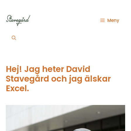
Hoppa
till
innehåll
Meny
Hej! Jag heter David
Stavegård och jag älskar
Excel.