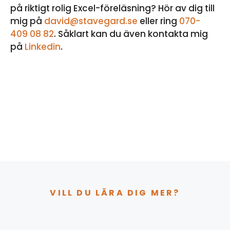
på riktigt rolig Excel-föreläsning? Hör av dig till
mig på
david@stavegard.se
eller ring
070-
409 08 82
. Såklart kan du även kontakta mig
på
Linkedin
.
VILL DU LÄRA DIG MER?