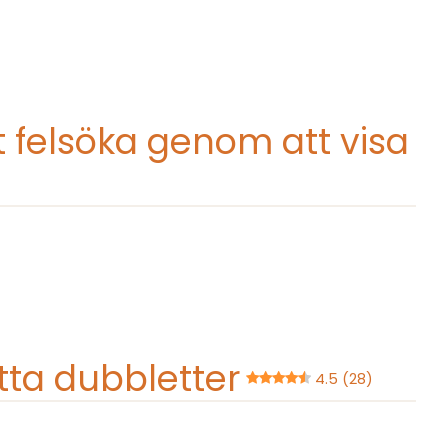
t felsöka genom att visa
itta dubbletter
4.5 (28)