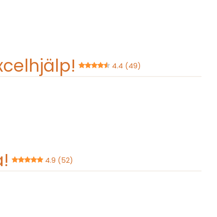
Excelhjälp!
4.4 (49)
a!
4.9 (52)