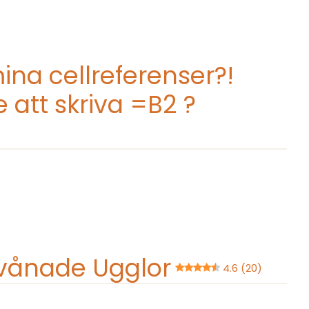
na cellreferenser?!
e att skriva =B2 ?
rvånade Ugglor
4.6 (20)