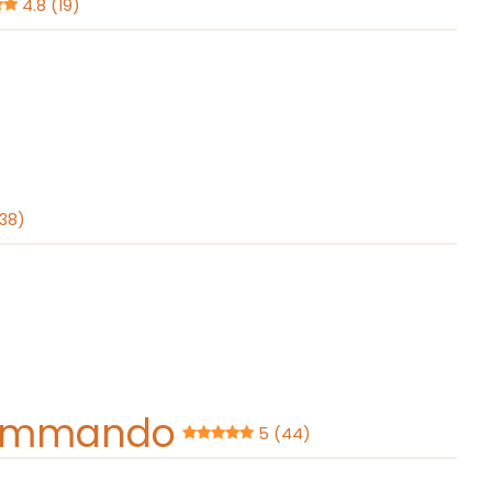
4.8 (19)
(38)
tkommando
5 (44)