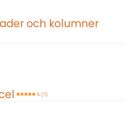
t rader och kolumner
cel
5 (7)