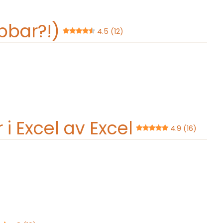
abbar?!)
4.5 (12)
i Excel av Excel
4.9 (16)