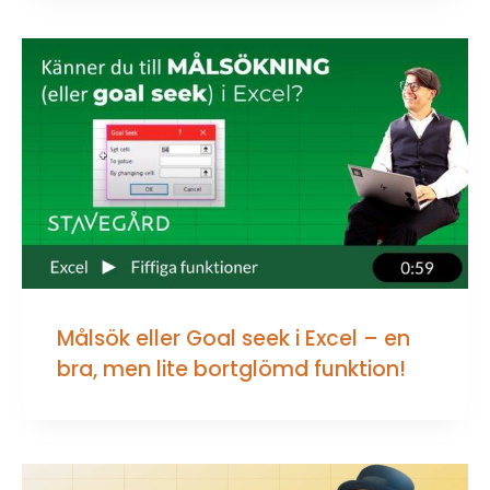
Målsök eller Goal seek i Excel – en
bra, men lite bortglömd funktion!