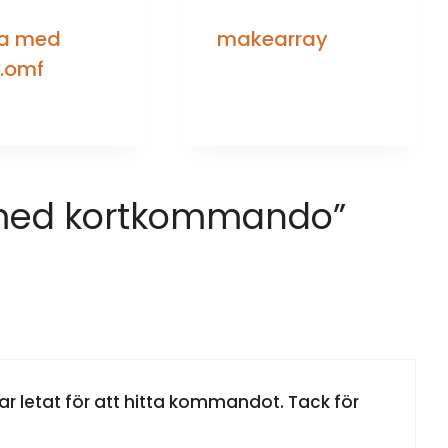
a med
makearray
l.omf
r med kortkommando”
ar letat för att hitta kommandot. Tack för