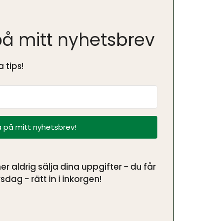
å mitt nyhetsbrev
 tips!
 på mitt nyhetsbrev!
aldrig sälja dina uppgifter - du får
sdag - rätt in i inkorgen!