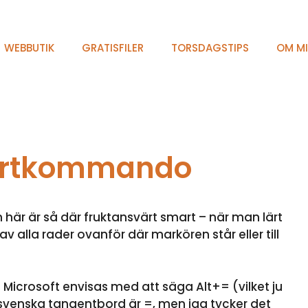
WEBBUTIK
GRATISFILER
TORSDAGSTIPS
OM M
kortkommando
här är så där fruktansvärt smart – när man lärt
av alla rader ovanför där markören står eller till
Microsoft envisas med att säga Alt+= (vilket ju
å svenska tangentbord är =, men jag tycker det