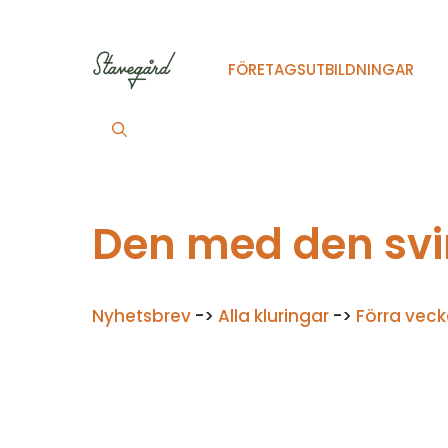
Hoppa
till
innehåll
FÖRETAGSUTBILDNINGAR
Den med den svi
Nyhetsbrev
->
Alla kluringar
->
Förra veck