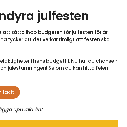
ndyra julfesten
t att sätta ihop budgeten för julfesten för år
a tycker att det verkar rimligt att festen ska
elaktigheter i hens budgetfil. Nu har du chansen
h julestämningen! Se om du kan hitta felen i
 facit
lägga upp alla än!