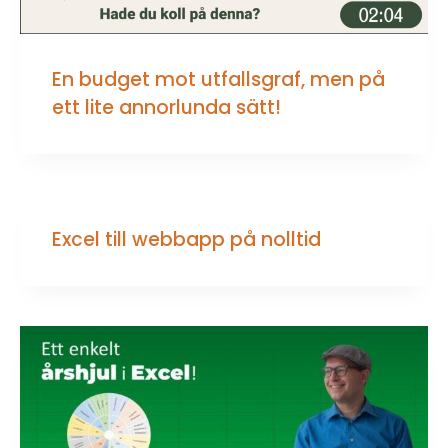
En budget mot utfallsgraf, men på
ett lite annorlunda sätt!
Excel till webbapp på nolltid