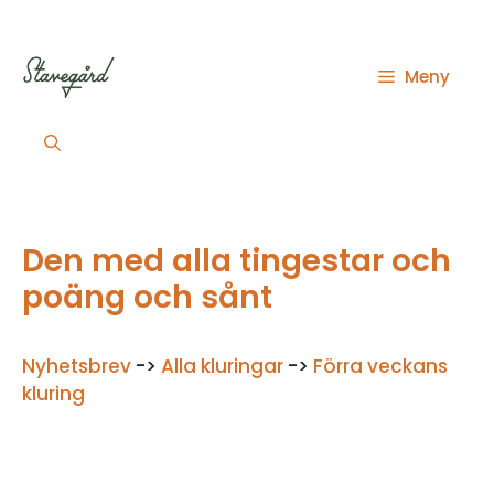
Hoppa
till
innehåll
Meny
Den med alla tingestar och
poäng och sånt
Nyhetsbrev
->
Alla kluringar
->
Förra veckans
kluring