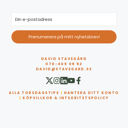
Prenumerera på mitt nyhetsbrev!
DAVID STAVEGÅRD
070-409 08 82
DAVID@STAVEGARD.SE
ALLA TORSDAGSTIPS
|
HANTERA DITT KONTO
|
KÖPVILLKOR & INTEGRITETSPOLICY
Artikel tillagd till varukorg.
Kassa
0 artiklar -
0,00
kr