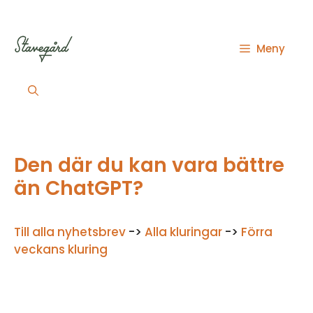
Hoppa
till
innehåll
Meny
Den där du kan vara bättre
än ChatGPT?
Till alla nyhetsbrev
->
Alla kluringar
->
Förra
veckans kluring