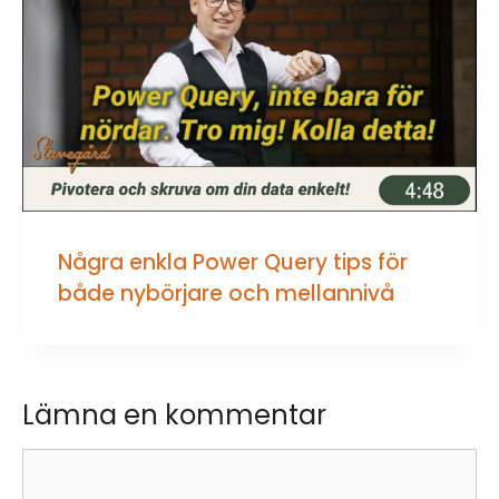
Några enkla Power Query tips för
både nybörjare och mellannivå
Lämna en kommentar
Kommentar