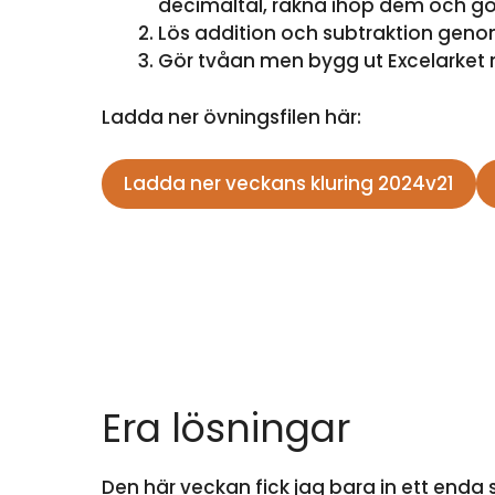
decimaltal, räkna ihop dem och gör 
Lös addition och subtraktion genom
Gör tvåan men bygg ut Excelarket 
Ladda ner övningsfilen här:
Ladda ner veckans kluring 2024v21
Era lösningar
Den här veckan fick jag bara in ett enda 