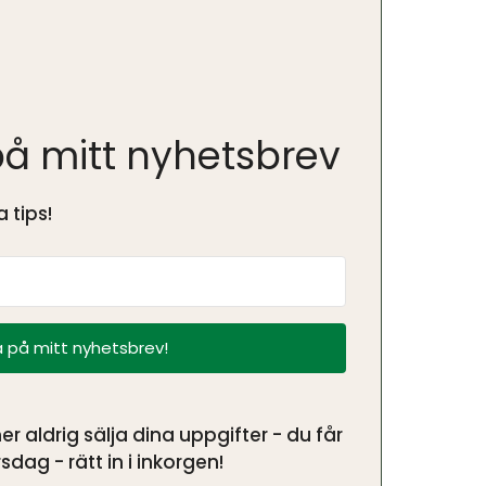
å mitt nyhetsbrev
 tips!
 på mitt nyhetsbrev!
aldrig sälja dina uppgifter - du får
sdag - rätt in i inkorgen!