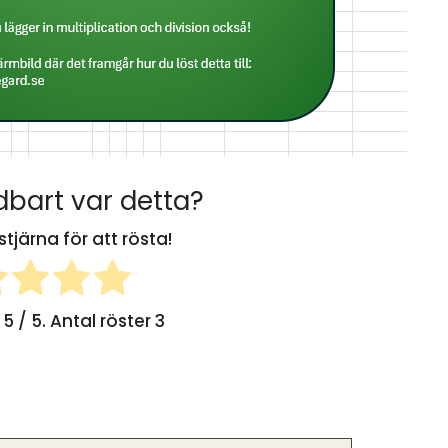
bart var detta?
stjärna för att rösta!
g
5
/ 5. Antal röster
3