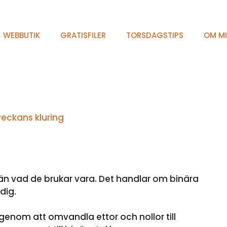
WEBBUTIK
GRATISFILER
TORSDAGSTIPS
OM M
veckans kluring
!
e än vad de brukar vara. Det handlar om binära
dig.
genom att omvandla ettor och nollor till