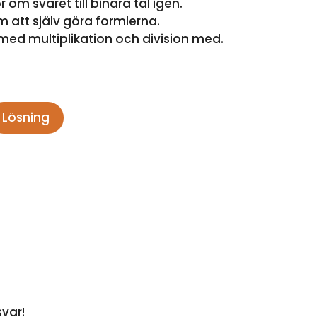
om svaret till binära tal igen.
 att själv göra formlerna.
med multiplikation och division med.
Lösning
svar!