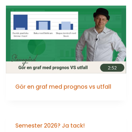
Gör en graf med prognos vs utfall
Semester 2026? Ja tack!