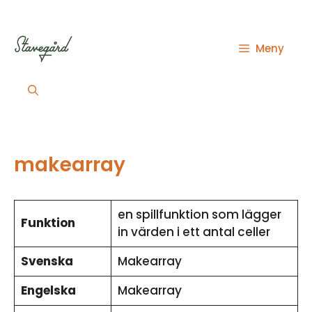
Hoppa
till
innehåll
Meny
makearray
en spillfunktion som lägger
Funktion
in värden i ett antal celler
Svenska
Makearray
Engelska
Makearray