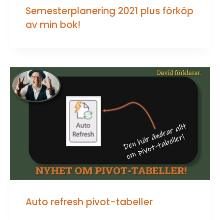
Semesterplanering 2021 plus förköp
av min bok!
Auto refresh pivot-tabeller