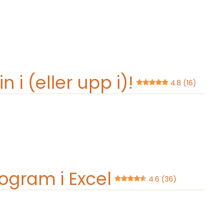
 i (eller upp i)!
4.8 (16)
ogram i Excel
4.6 (36)