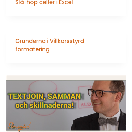
Slå ihop celler i Excel
Grunderna i Villkorsstyrd
formatering