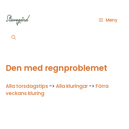
Hoppa
till
innehåll
Meny
Den med regnproblemet
Alla torsdagstips
->
Alla kluringar
->
Förra
veckans kluring