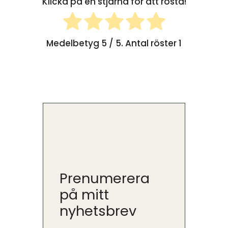
Klicka på en stjärna för att rösta!
Medelbetyg
5
/ 5. Antal röster
1
Prenumerera
på mitt
nyhetsbrev