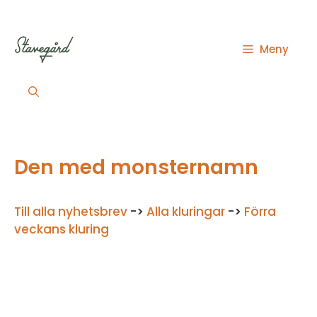
Hoppa
till
innehåll
Meny
Den med monsternamn
Till alla nyhetsbrev
->
Alla kluringar
->
Förra
veckans kluring