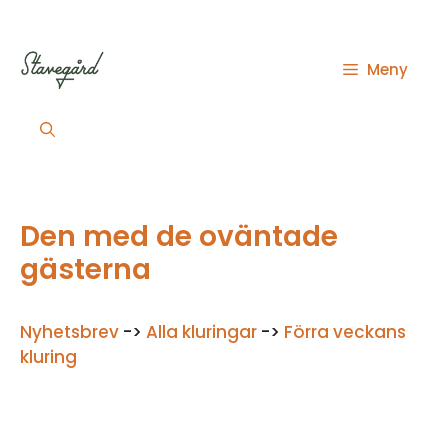
Hoppa
till
innehåll
Meny
Den med de oväntade
gästerna
Nyhetsbrev
->
Alla kluringar
->
Förra veckans
kluring