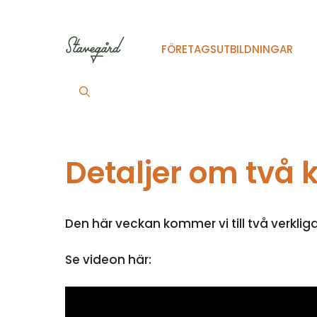
Hoppa
till
innehåll
FÖRETAGSUTBILDNINGAR
Detaljer om två k
Den här veckan kommer vi till två verkliga
Se videon här: