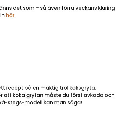
känns det som – så även förra veckans kluring
 in
här
.
ett recept på en mäktig trollkoksgryta.
r att koka grytan måste du först avkoda och
n två-stegs-modell kan man säga!