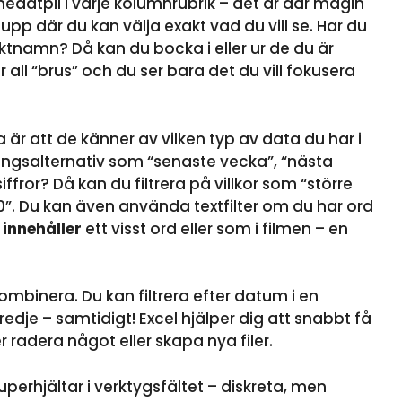
n nedåtpil i varje kolumnrubrik – det är där magin
upp där du kan välja exakt vad du vill se. Har du
ktnamn? Då kan du bocka i eller ur de du är
r all “brus” och du ser bara det du vill fokusera
är att de känner av vilken typ av data du har i
ringsalternativ som “senaste vecka”, “nästa
ffror? Då kan du filtrera på villkor som “större
 10”. Du kan även använda textfilter om du har ord
m
innehåller
ett visst ord eller som i filmen – en
kombinera. Du kan filtrera efter datum i en
edje – samtidigt! Excel hjälper dig att snabbt få
 radera något eller skapa nya filer.
perhjältar i verktygsfältet – diskreta, men