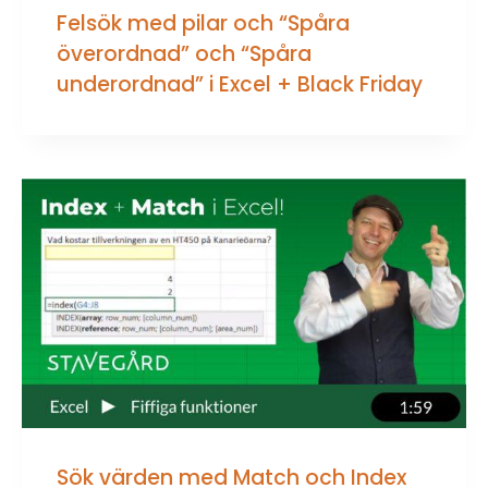
Felsök med pilar och “Spåra
överordnad” och “Spåra
underordnad” i Excel + Black Friday
Sök värden med Match och Index