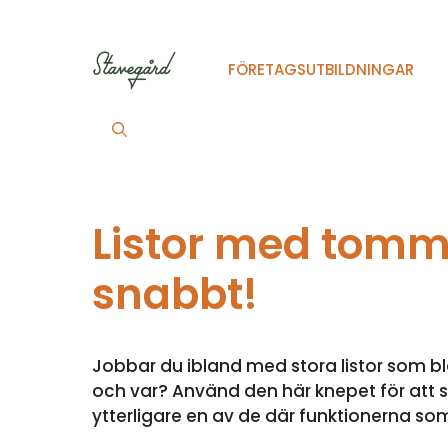
Hoppa
till
innehåll
FÖRETAGSUTBILDNINGAR
Listor med tomma
snabbt!
Jobbar du ibland med stora listor som b
och var? Använd den här knepet för att s
ytterligare en av de där funktionerna so