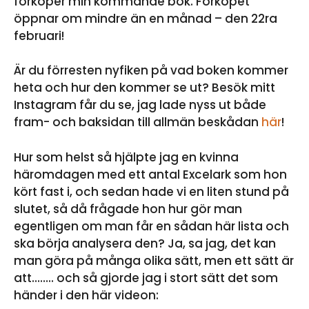
förköper min kommande bok. Förköpet
öppnar om mindre än en månad – den 22ra
februari!
Är du förresten nyfiken på vad boken kommer
heta och hur den kommer se ut? Besök mitt
Instagram får du se, jag lade nyss ut både
fram- och baksidan till allmän beskådan
här
!
Hur som helst så hjälpte jag en kvinna
häromdagen med ett antal Excelark som hon
kört fast i, och sedan hade vi en liten stund på
slutet, så då frågade hon hur gör man
egentligen om man får en sådan här lista och
ska börja analysera den? Ja, sa jag, det kan
man göra på många olika sätt, men ett sätt är
att…….. och så gjorde jag i stort sätt det som
händer i den här videon: