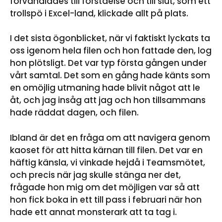
förvandlades till förståelse och till slut, som ett
trollspö i Excel-land, klickade allt på plats.
I det sista ögonblicket, när vi faktiskt lyckats ta
oss igenom hela filen och hon fattade den, log
hon plötsligt. Det var typ första gången under
vårt samtal. Det som en gång hade känts som
en omöjlig utmaning hade blivit något att le
åt, och jag insåg att jag och hon tillsammans
hade räddat dagen, och filen.
Ibland är det en fråga om att navigera genom
kaoset för att hitta kärnan till filen. Det var en
häftig känsla, vi vinkade hejdå i Teamsmötet,
och precis när jag skulle stänga ner det,
frågade hon mig om det möjligen var så att
hon fick boka in ett till pass i februari när hon
hade ett annat monsterark att ta tag i.