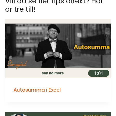
Vill du se fler tips direkt? Här
är tre till!
Autosumma i Excel