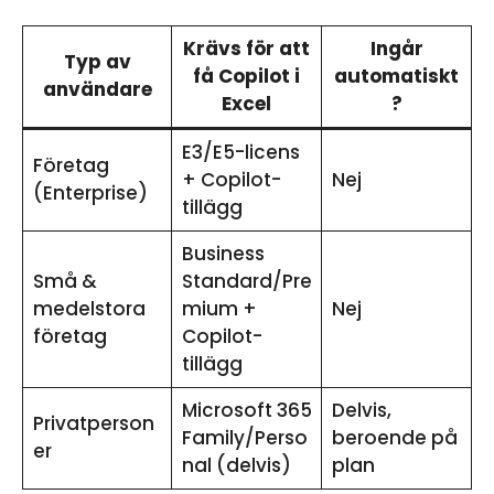
Krävs för att
Ingår
Typ av
få Copilot i
automatiskt
användare
Excel
?
E3/E5-licens
Företag
+ Copilot-
Nej
(Enterprise)
tillägg
Business
Små &
Standard/Pre
medelstora
mium +
Nej
företag
Copilot-
tillägg
Microsoft 365
Delvis,
Privatperson
Family/Perso
beroende på
er
nal (delvis)
plan