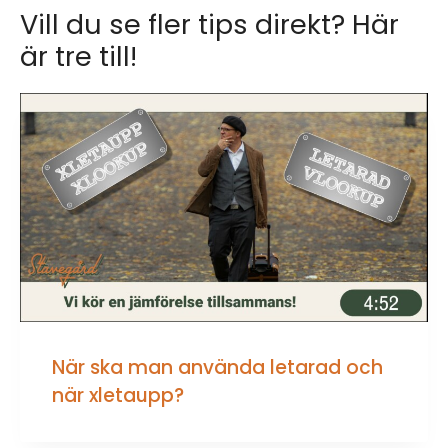
Vill du se fler tips direkt? Här
är tre till!
När ska man använda letarad och
när xletaupp?