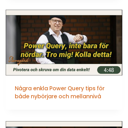
Några enkla Power Query tips för
både nybörjare och mellannivå