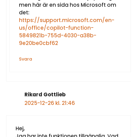
men här är en sida hos Microsoft om
det:
https://support.microsoft.com/en-
us/office/copilot-function-
5849821b-755d-4030-a38b-
9e20be0cbf62
Svara
Rikard Gottlieb
2025-12-26 kl. 21:46
Hej,
Jag har inte funktionen tillgänglig. Vad