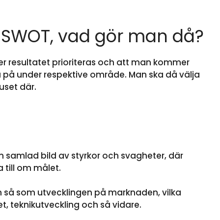
n SWOT, vad gör man då?
r resultatet prioriteras och att man kommer
ra på under respektive område. Man ska då välja
uset där.
samlad bild av styrkor och svagheter, där
till om målet.
n så som utvecklingen på marknaden, vilka
, teknikutveckling och så vidare.