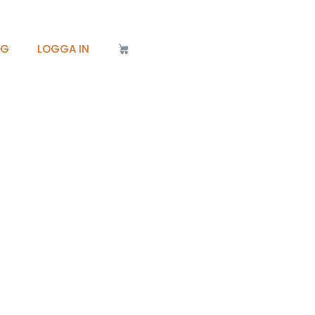
IG
LOGGA IN