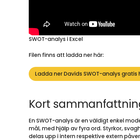
SWOT-analys i Excel
Filen finns att ladda ner här:
Ladda ner Davids SWOT-analys gratis 
Kort sammanfattnin
En SWOT-analys är en väldigt enkel model
mål, med hjälp av fyra ord. Styrkor, sva
delas upp i intern respektive extern påve