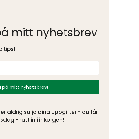
å mitt nyhetsbrev
 tips!
 på mitt nyhetsbrev!
aldrig sälja dina uppgifter - du får
sdag - rätt in i inkorgen!