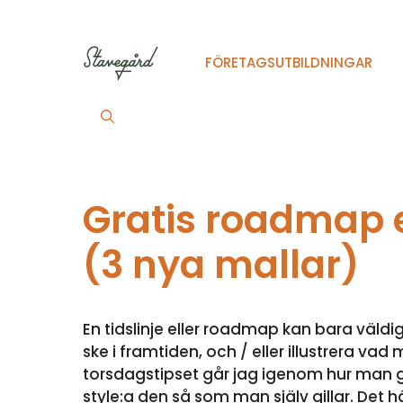
Hoppa
till
innehåll
FÖRETAGSUTBILDNINGAR
Gratis roadmap ell
(3 nya mallar)
En tidslinje eller roadmap kan bara väldig
ske i framtiden, och / eller illustrera v
torsdagstipset går jag igenom hur man gör
style:a den så som man själv gillar. Det 