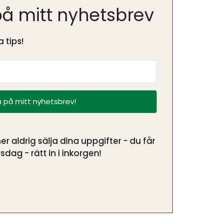
å mitt nyhetsbrev
 tips!
 på mitt nyhetsbrev!
aldrig sälja dina uppgifter - du får
sdag - rätt in i inkorgen!