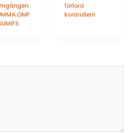
omgången
förlora
UMMA.OMF
kontrollen!
 SUMIFS