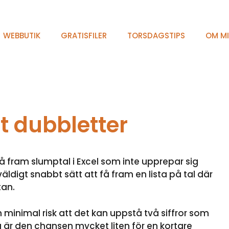
WEBBUTIK
GRATISFILER
TORSDAGSTIPS
OM M
t dubbletter
å fram slumptal i Excel som inte upprepar sig
väldigt snabbt sätt att få fram en lista på tal där
tan.
en minimal risk att det kan uppstå två siffror som
så är den chansen mycket liten för en kortare