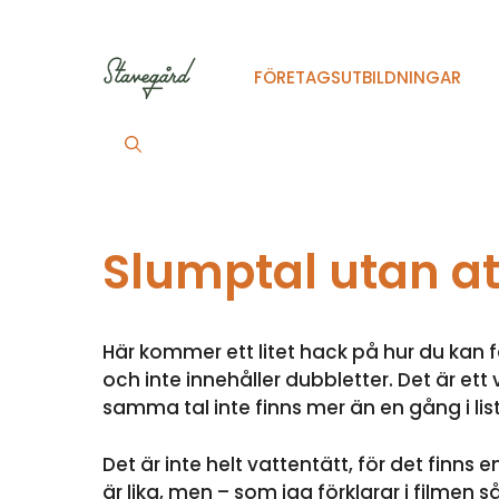
Hoppa
till
innehåll
FÖRETAGSUTBILDNINGAR
Slumptal utan at
Här kommer ett litet hack på hur du kan f
och inte innehåller dubbletter. Det är ett 
samma tal inte finns mer än en gång i lis
Det är inte helt vattentätt, för det finns 
är lika, men – som jag förklarar i filmen 