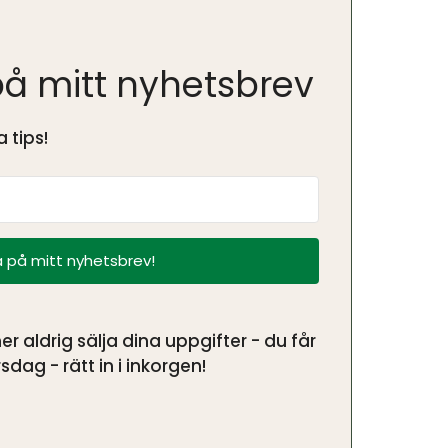
å mitt nyhetsbrev
 tips!
 på mitt nyhetsbrev!
aldrig sälja dina uppgifter - du får
sdag - rätt in i inkorgen!