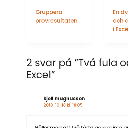
Gruppera
En d
provresultaten
och d
i Exce
2 svar på ”Två fula o
Excel”
kjell magnusson
2018-10-18 kl. 18:05
Håller med att två tårtdiagram inte är 