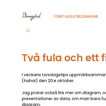
Hoppa
till
innehåll
FÖRETAGSUTBILDNINGAR
Två fula och ett 
I veckans torsdagstips uppmärksammar vi
(haha!) den 20:e oktober.
Jag pratar också lite mer om diagram, och
presentationer av data, om man bara fund
diagram.