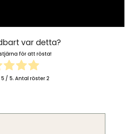
bart var detta?
stjärna för att rösta!
g
5
/ 5. Antal röster
2