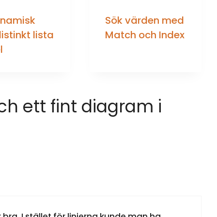
ynamisk
Sök värden med
istinkt lista
Match och Index
l
ch ett fint diagram i
bra. I stället för linjerna kunde man ha