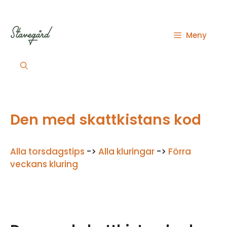
Hoppa
till
innehåll
Meny
Den med skattkistans kod
Alla torsdagstips
->
Alla kluringar
->
Förra
ve
c
kans kluring