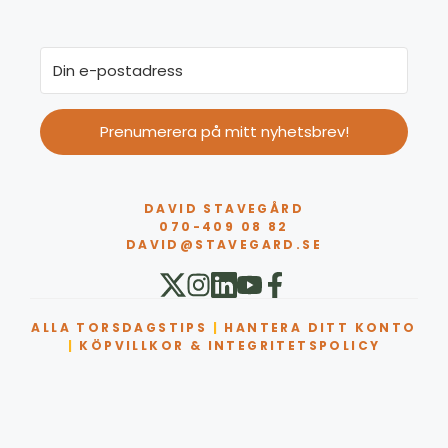
Prenumerera på mitt nyhetsbrev!
DAVID STAVEGÅRD
070-409 08 82
DAVID@STAVEGARD.SE
ALLA TORSDAGSTIPS
|
HANTERA DITT KONTO
|
KÖPVILLKOR & INTEGRITETSPOLICY
Artikel tillagd till varukorg.
Kassa
0 artiklar -
0,00
kr