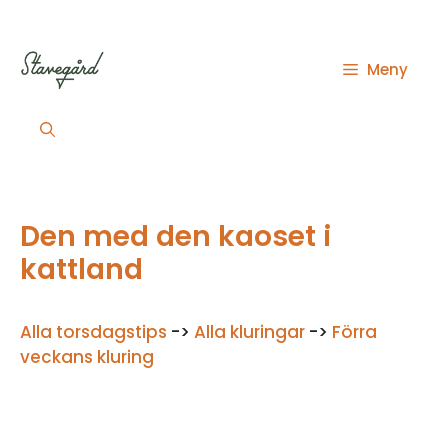
Hoppa
till
innehåll
Meny
Den med den kaoset i
kattland
Alla torsdagstips
->
Alla kluringar
->
Förra
veckans kluring