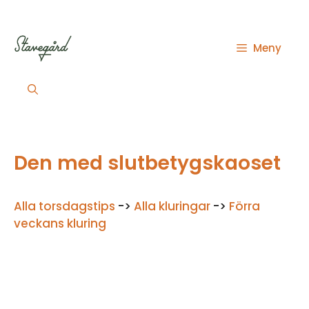
Hoppa
till
innehåll
Meny
Den med slutbetygskaoset
Alla torsdagstips
->
Alla kluringar
->
Förra
veckans kluring