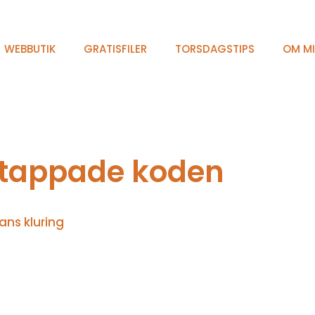
WEBBUTIK
GRATISFILER
TORSDAGSTIPS
OM M
ttappade koden
ans kluring