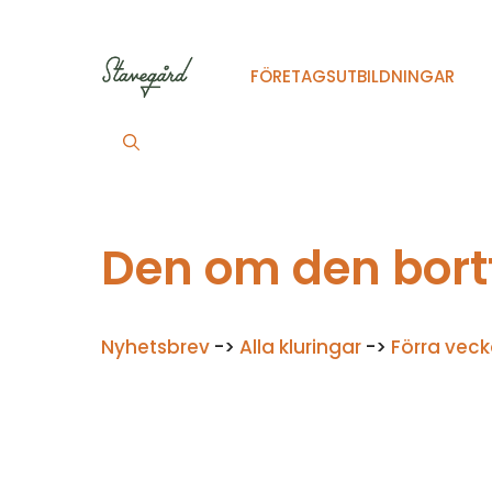
Hoppa
till
innehåll
FÖRETAGSUTBILDNINGAR
Den om den bor
Nyhetsbrev
->
Alla kluringar
->
Förra veck