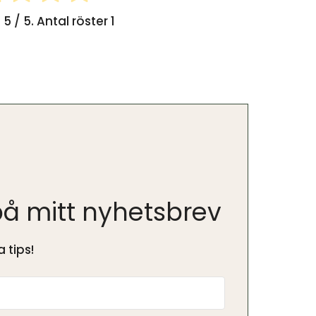
g
5
/ 5. Antal röster
1
å mitt nyhetsbrev
 tips!