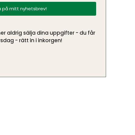
 på mitt nyhetsbrev!
aldrig sälja dina uppgifter - du får
sdag - rätt in i inkorgen!