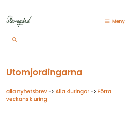
Hoppa
till
innehåll
Meny
Utomjordingarna
alla nyhetsbrev
->
Alla kluringar
->
Förra
veckans kluring