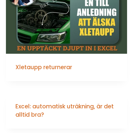
Xletaupp returnerar
Excel: automatisk uträkning, är det
alltid bra?