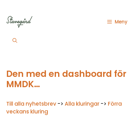
Hoppa
till
innehåll
Meny
Den med en dashboard för
MMDK…
Till alla nyhetsbrev
->
Alla kluringar
->
Förra
veckans kluring