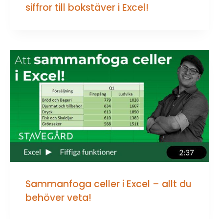
siffror till bokstäver i Excel!
Sammanfoga celler i Excel – allt du
behöver veta!