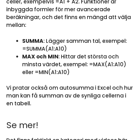
celler, exempelvis =A1 + A2. Funktioner är
inbyggda formler för mer avancerade
beräkningar, och det finns en mängd att välja
mellan:
SUMMA
: Lägger samman tal, exempel:
=SUMMA(A1:A10)
MAX och MIN
: Hittar det största och
minsta värdet, exempel: =MAX(A1:A10)
eller =MIN(A1:A10)
Vi pratar också om autosumma i Excel och hur
man kan få summan av de synliga cellerna i
en tabell.
Se mer!