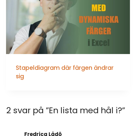
Stapeldiagram där färgen ändrar
sig
2 svar på ”En lista med hål i?”
Fredrica Lådö