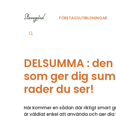
Hoppa
till
innehåll
FÖRETAGSUTBILDNINGAR
DELSUMMA : den 
som ger dig su
rader du ser!
Här kommer en sådan där riktigt smart gre
är väldigt enkel att använda och ger dig