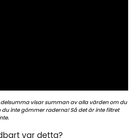
eller delsumma visar summan av alla värden om du
du inte gömmer raderna! Så det är inte filtret
nte.
bart var detta?