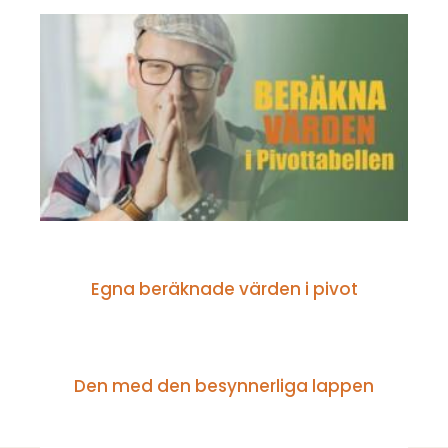
FIFFIGA FUNKTIONER OCH HACKS
Egna beräknade värden i pivot
VECKANS KLURING
Den med den besynnerliga lappen