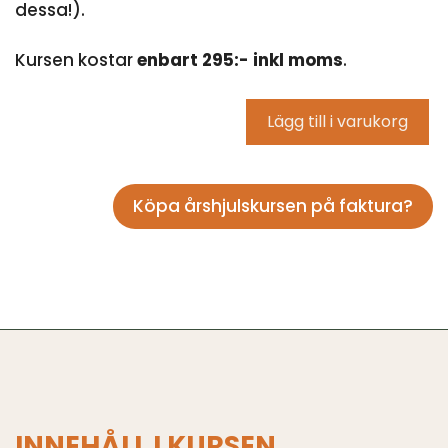
dessa!).
Kursen kostar
enbart 295:- inkl moms
.
Gör
Lägg till i varukorg
ett
årshjul
–
Köpa årshjulskursen på faktura?
eKurs
mängd
INNEHÅLL I KURSEN