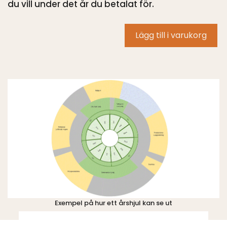
du vill under det år du betalat för.
Gör
Lägg till i varukorg
ett
årshjul
–
eKurs
mängd
Exempel på hur ett årshjul kan se ut