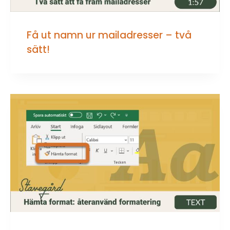
Få ut namn ur mailadresser – två
sätt!