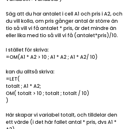
Säg att du har antalet i cell A1 och pris i A2, och
du vill kolla, om pris gånger antal är större än
tio så vill vi få antalet * pris, är det mindre än
eller lika med tio så vill vi få (antalet*pris)/10.
I stället för skriva:
=OM(A1 * A2 > 10 ; A1 * A2 ; A1 * A2/ 10)
kan du alltså skriva:
=LET(
totalt ; A1 * A2;
OM( totalt > 10 ; totalt ; totalt / 10)
)
Här skapar vi variabel totalt, och tilldelar den
ett värde (i det här fallet antal * pris, dvs A1 *