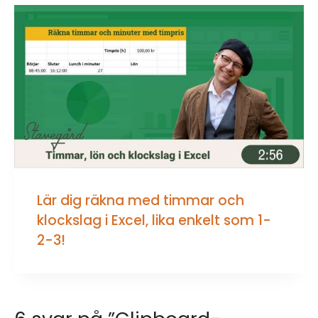
Lär dig räkna med timmar och
klockslag i Excel, lika enkelt som 1-
2-3!