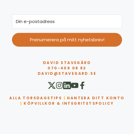
Prenumerera på mitt nyhetsbrev!
DAVID STAVEGÅRD
070-409 08 82
DAVID@STAVEGARD.SE
ALLA TORSDAGSTIPS
|
HANTERA DITT KONTO
|
KÖPVILLKOR & INTEGRITETSPOLICY
Artikel tillagd till varukorg.
Kassa
0 artiklar -
0,00
kr