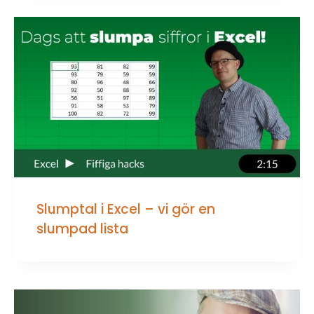
Slumptal i Excel – vi gör en
slumpad lista