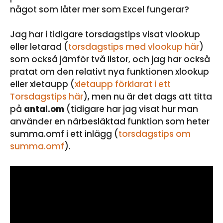
något som låter mer som Excel fungerar?
Jag har i tidigare torsdagstips visat vlookup
eller letarad (
torsdagstips med vlookup här
)
som också jämför två listor, och jag har också
pratat om den relativt nya funktionen xlookup
eller xletaupp (
xletaupp förklarat i ett
Torsdagstips här
), men nu är det dags att titta
på
antal.om
(tidigare har jag visat hur man
använder en närbesläktad funktion som heter
summa.omf i ett inlägg (
torsdagstips om
summa.omf
).