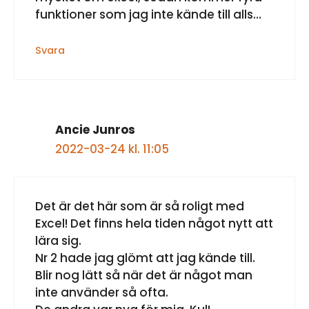
funktioner som jag inte kände till alls…
Svara
Ancie Junros
2022-03-24 kl. 11:05
Det är det här som är så roligt med
Excel! Det finns hela tiden något nytt att
lära sig.
Nr 2 hade jag glömt att jag kände till.
Artikel tillagd till varukorg.
Blir nog lätt så när det är något man
Kassa
0 artiklar -
0,00
kr
inte använder så ofta.