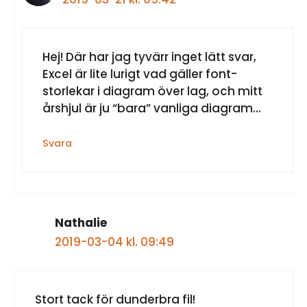
Hej! Där har jag tyvärr inget lätt svar,
Excel är lite lurigt vad gäller font-
storlekar i diagram över lag, och mitt
årshjul är ju “bara” vanliga diagram…
Svara
Nathalie
2019-03-04 kl. 09:49
Artikel tillagd till varukorg.
Kassa
0 artiklar -
0,00
kr
Stort tack för dunderbra fil!