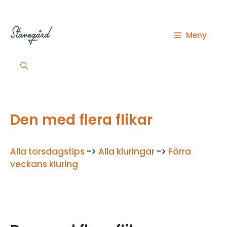
Hoppa
till
innehåll
Meny
Den med flera flikar
Alla torsdagstips
->
Alla kluringar
->
Förra
veckans kluring