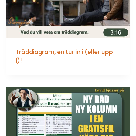
Träddiagram, en tur in i (eller upp
i)!