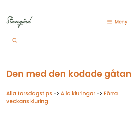
Hoppa
till
innehåll
Meny
Den med den kodade gåtan
Alla torsdagstips
->
Alla kluringar
->
Förra
veckans kluring