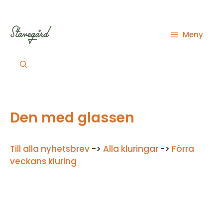
Hoppa
till
innehåll
Meny
Den med glassen
Till alla nyhetsbrev
->
Alla kluringar
->
Förra
veckans kluring