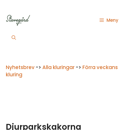
Hoppa
till
innehåll
Meny
Nyhetsbrev
->
Alla kluringar
->
Förra veckans
kluring
Djurparkskakorna