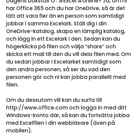
Dagens bokstav O : #Excel #online? Ja, om ni
har Office 365 och du har OneDrive, så är det
lätt att vara fler än en person som samtidigt
jobbar i samma Excelark. Ställ dig i din
OneDrive-katalog, skapa en lämplig katalog,
och lägg in ett Excelark i den. Sedan kan du
högerklicka på filen och välja “share” och
skicka ett mail till den du vill dela filen med. Om
du sedan jobbar i Excelarket samtidigt som
den andra personen, så ser du vad den
personen gör och ni kan jobba parallellt med
filen.
Om du dessutom vill kan du surfa till
http://www.office.com och logga in med ditt
Windows-konto där, så kan du fortsätta jobba
med Excelfilen i din webbläsare (även på
mobilen).