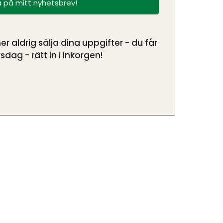
 på mitt nyhetsbrev!
aldrig sälja dina uppgifter - du får
sdag - rätt in i inkorgen!