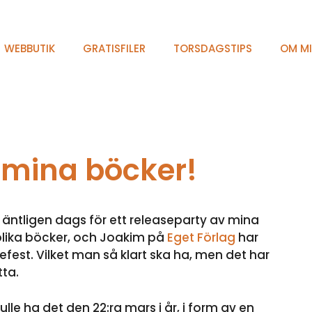
WEBBUTIK
GRATISFILER
TORSDAGSTIPS
OM M
 mina böcker!
äntligen dags för ett releaseparty av mina
 olika böcker, och Joakim på
Eget Förlag
har
efest. Vilket man så klart ska ha, men det har
tta.
le ha det den 22:ra mars i år, i form av en