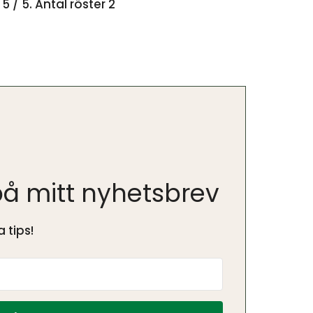
g
5
/ 5. Antal röster
2
å mitt nyhetsbrev
 tips!